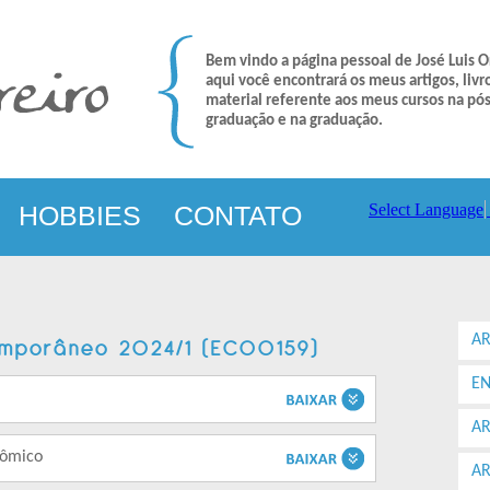
Bem vindo a página pessoal de José Luis O
aqui você encontrará os meus artigos, livr
material referente aos meus cursos na pós
graduação e na graduação.
HOBBIES
CONTATO
Select Language
AR
emporâneo 2024/1 (ECO0159)
EN
AR
nômico
AR