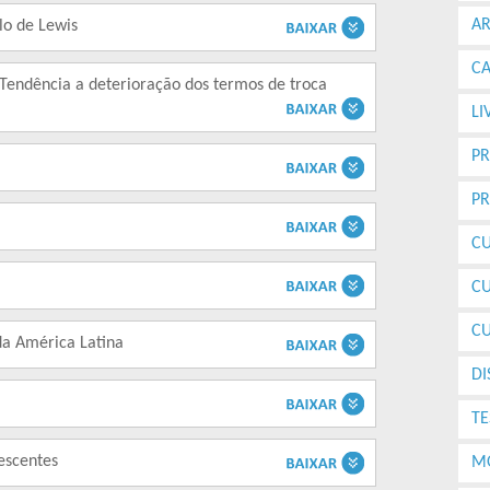
A
lo de Lewis
CA
a Tendência a deterioração dos termos de troca
LI
PR
P
C
C
CU
da América Latina
DI
TE
escentes
M