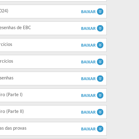
2024)
resenhas de EBC
rcícios
rcícios
esenhas
o (Parte I)
o (Parte II)
as das provas